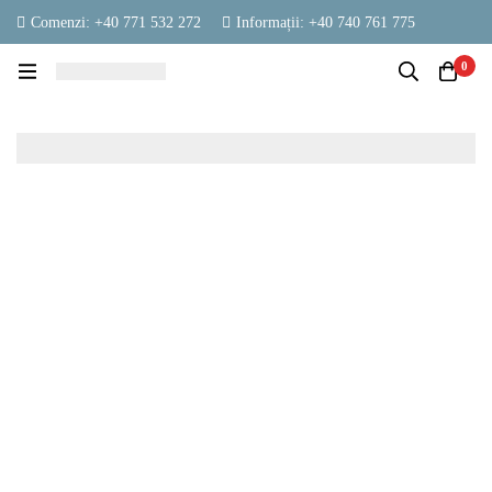
Comenzi: +40 771 532 272
Informații: +40 740 761 775
contact@vestambalaje.ro
Luni - Vineri: 06:00 - 16:00
0
Sâmbătă: 06:00 - 13:00