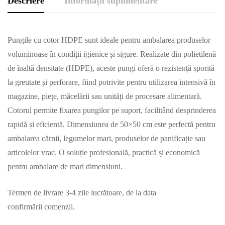
Descriere
Informații suplimentare
Pungile cu cotor HDPE sunt ideale pentru ambalarea produselor
voluminoase în condiții igienice și sigure. Realizate din polietilenă
de înaltă densitate (HDPE), aceste pungi oferă o rezistență sporită
la greutate și perforare, fiind potrivite pentru utilizarea intensivă în
magazine, piețe, măcelării sau unități de procesare alimentară.
Cotorul permite fixarea pungilor pe suport, facilitând desprinderea
rapidă și eficientă. Dimensiunea de 50×50 cm este perfectă pentru
ambalarea cărnii, legumelor mari, produselor de panificație sau
articolelor vrac. O soluție profesională, practică și economică
pentru ambalare de mari dimensiuni.
Termen de livrare 3-4 zile lucrătoare, de la data
confirmării comenzii.