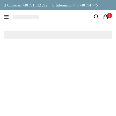
Comenzi: +40 771 532 272
Informații: +40 740 761 775
contact@vestambalaje.ro
Luni - Vineri: 06:00 - 16:00
0
Sâmbătă: 06:00 - 13:00