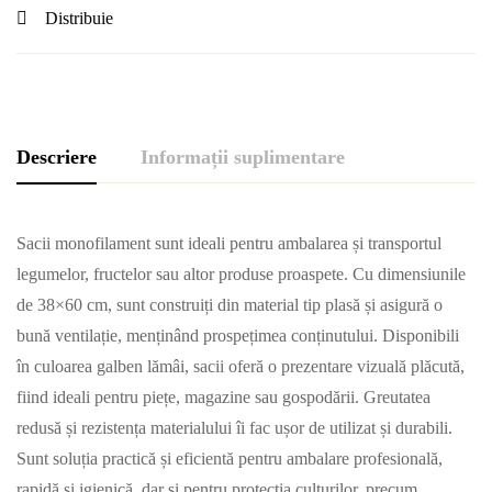
Distribuie
Descriere
Informații suplimentare
Sacii monofilament sunt ideali pentru ambalarea și transportul
legumelor, fructelor sau altor produse proaspete. Cu dimensiunile
de 38×60 cm, sunt construiți din material tip plasă și asigură o
bună ventilație, menținând prospețimea conținutului. Disponibili
în culoarea galben lămâi, sacii oferă o prezentare vizuală plăcută,
fiind ideali pentru piețe, magazine sau gospodării. Greutatea
redusă și rezistența materialului îi fac ușor de utilizat și durabili.
Sunt soluția practică și eficientă pentru ambalare profesională,
rapidă și igienică, dar și pentru protecția culturilor, precum