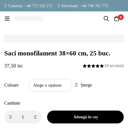
Comenzi: +40 771 532 272
Informații: +40 740 761 775
contact@vestambalaje.ro
Luni - Vineri: 06:00 - 16:00
0
Sâmbătă: 06:00 - 13:00
Saci monofilament 38×60 cm, 25 buc.
37,50
lei
10 recenzii
Culoare
Șterge
Cantitate
Adaugă în coș