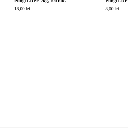
Pungi LDPE 2kg, 100 buc.
Pungi LDPE
18,00
lei
8,00
lei