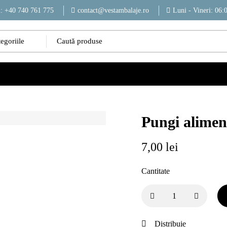
i: +40 740 761 775
contact@vestambalaje.ro
Luni - Vineri: 06:
Pungi aliment
7,00
lei
Cantitate
Distribuie