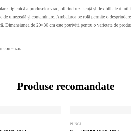
a igienică a produselor vrac, oferind rezistență și flexibilitate în util
le de umezeală și contaminare. Ambalarea pe rolă permite o desprindere uș
tară. Dimensiunea de 20×30 cm este potrivită pentru o varietate de prod
ii comenzii.
Produse recomandate
PUNGI