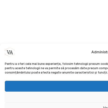
Administ
Pentru a oferi cele mai bune experiențe, folosim tehnologii precum cook
pentru aceste tehnologii ne va permite să procesăm date precum compor
consimțământului poate afecta negativ anumite caracteristici și funcții.
Ve