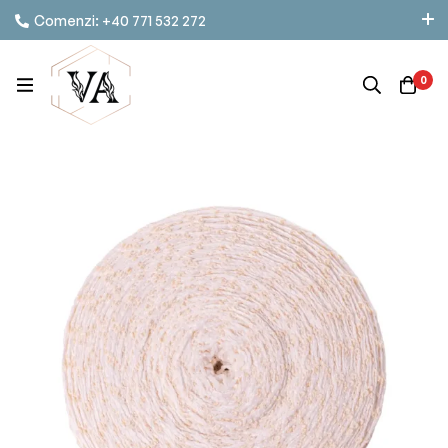
Comenzi: +40 771 532 272
Informații: +40 740 761 775
contact@vestambalaje.ro
0
Luni - Vineri: 06:00 - 16:00
Sâmbătă: 06:00 - 13:00