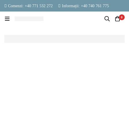
Comenzi: +40 771 532 272
Informații: +40 740 761 775
contact@vestambalaje.ro
Luni - Vineri: 06:00 - 16:00
0
Sâmbătă: 06:00 - 13:00