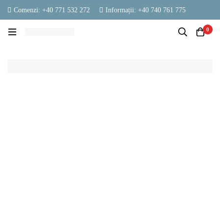
Comenzi: +40 771 532 272
Informații: +40 740 761 775
contact@vestambalaje.ro
Luni - Vineri: 06:00 - 16:00
0
Sâmbătă: 06:00 - 13:00