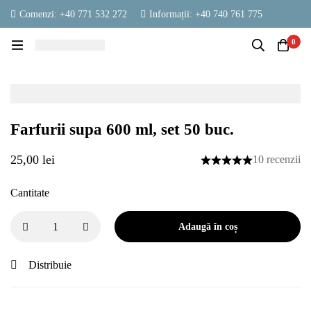
Comenzi: +40 771 532 272
Informații: +40 740 761 775
contact@vestambalaje.ro
Luni - Vineri: 06:00 - 16:00
0
Sâmbătă: 06:00 - 13:00
Farfurii supa 600 ml, set 50 buc.
25,00
lei
10 recenzii
Cantitate
Adaugă în coș
Distribuie