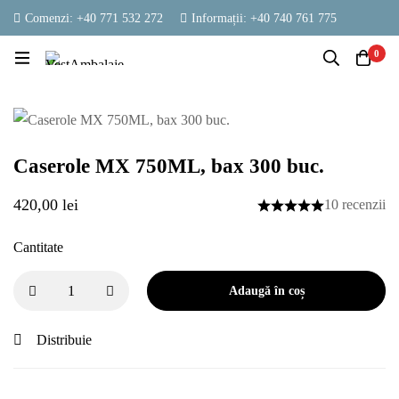
Comenzi: +40 771 532 272
Informații: +40 740 761 775
contact@vestambalaje.ro
Luni - Vineri: 06:00 - 16:00
0
Sâmbătă: 06:00 - 13:00
Caserole MX 750ML, bax 300 buc.
420,00
lei
10 recenzii
Cantitate
Adaugă în coș
Distribuie