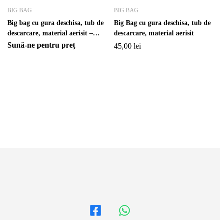
BIG BAG
BIG BAG
Big bag cu gura deschisa, tub de
Big Bag cu gura deschisa, tub de
descarcare, material aerisit –
descarcare, material aerisit
Cantitate la palet
Sună-ne pentru preț
45,00
lei