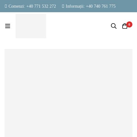
Comenzi: +40 771 532 272
Informații: +40 740 761 775
contact@vestambalaje.ro
Luni - Vineri: 06:00 - 16:00
Sâmbătă: 06:00 - 13:00
0